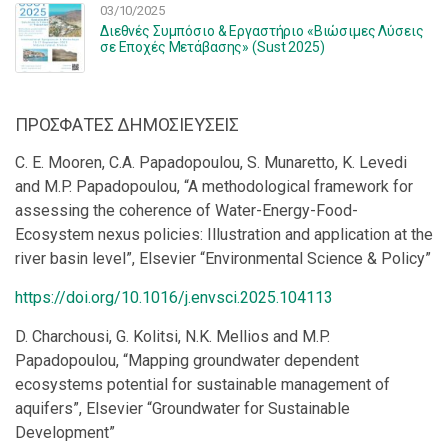
03/10/2025
Διεθνές Συμπόσιο & Εργαστήριο «Βιώσιμες Λύσεις
σε Εποχές Μετάβασης» (Sust 2025)
ΠΡΟΣΦΑΤΕΣ ΔΗΜΟΣΙΕΥΣΕΙΣ
C. E. Mooren, C.A. Papadopoulou, S. Munaretto, K. Levedi
and M.P. Papadopoulou, “A methodological framework for
assessing the coherence of Water-Energy-Food-
Ecosystem nexus policies: Illustration and application at the
river basin level”, Elsevier “Environmental Science & Policy”
https://doi.org/10.1016/j.envsci.2025.104113
D. Charchousi, G. Kolitsi, N.K. Mellios and M.P.
Papadopoulou, “Mapping groundwater dependent
ecosystems potential for sustainable management of
aquifers”, Elsevier “Groundwater for Sustainable
Development”