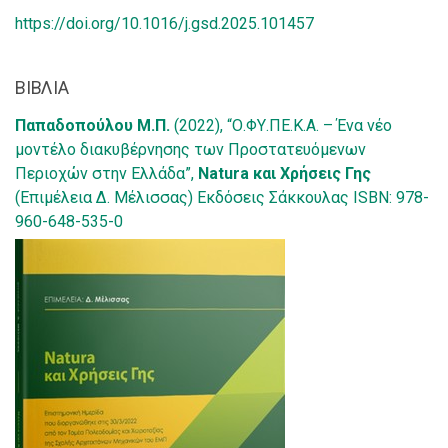
https://doi.org/10.1016/j.gsd.2025.101457
ΒΙΒΛΙΑ
Παπαδοπούλου Μ.Π.
(2022), “Ο.ΦΥ.ΠΕ.Κ.Α. – Ένα νέο
μοντέλο διακυβέρνησης των Προστατευόμενων
Περιοχών στην Ελλάδα”,
Natura και Χρήσεις Γης
(Επιμέλεια Δ. Μέλισσας) Εκδόσεις Σάκκουλας ISBN: 978-
960-648-535-0