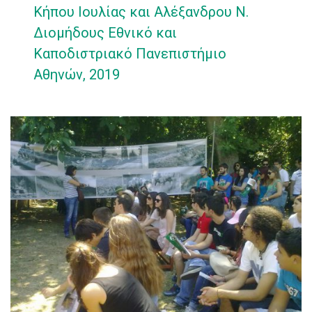
Κήπου Ιουλίας και Αλέξανδρου Ν.
Διομήδους Εθνικό και
Καποδιστριακό Πανεπιστήμιο
Αθηνών, 2019