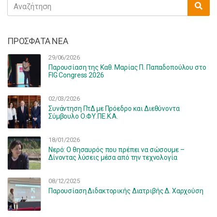
Search
Sea
for:
ΠΡΟΣΦΑΤΑ ΝΕΑ
29/06/2026
Παρουσίαση της Καθ. Μαρίας Π. Παπαδοπούλου στο
FIG Congress 2026
02/03/2026
Συνάντηση ΠτΔ με Πρόεδρο και Διεθύνοντα
Σύμβουλο Ο.ΦΥ.ΠΕ.Κ.Α.
18/01/2026
Νερό: Ο θησαυρός που πρέπει να σώσουμε –
Δίνοντας λύσεις μέσα από την τεχνολογία
08/12/2025
Παρουσίαση Διδακτορικής Διατριβής Δ. Χαρχούση