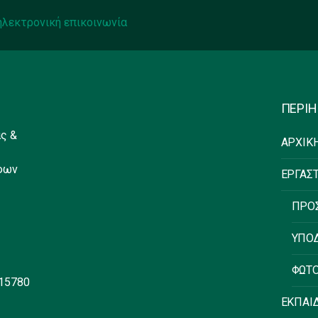
ηλεκτρονική επικοινωνία
ΠΕΡΙ
ς &
ΑΡΧΙΚ
φων
ΕΡΓΑΣ
ΠΡΟ
ΥΠΟ
ΦΩΤΟ
 15780
ΕΚΠΑΙ