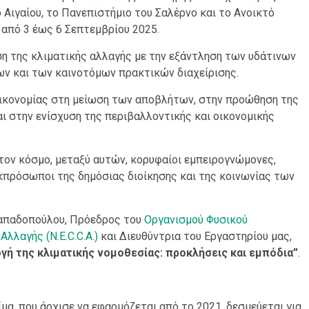
 Αιγαίου, το Πανεπιστήμιο του Σαλέρνο και το Ανοικτό
από 3 έως 6 Σεπτεμβρίου 2025.
ση της κλιματικής αλλαγής με την εξάντληση των υδάτινων
ων και των καινοτόμων πρακτικών διαχείρισης.
 οικονομίας στη μείωση των αποβλήτων, στην προώθηση της
 στην ενίσχυση της περιβαλλοντικής και οικονομικής
τον κόσμο, μεταξύ αυτών, κορυφαίοι εμπειρογνώμονες,
εκπρόσωποι της δημόσιας διοίκησης και της κοινωνίας των
Παπαδοπούλου, Πρόεδρος του
Οργανισμού Φυσικού
λλαγής (N.E.C.C.A.)
και Διευθύντρια του Εργαστηρίου μας,
γή της κλιματικής νομοθεσίας: προκλήσεις και εμπόδια”
.
μα, που άρχισε να εφαρμόζεται από το 2021, δεσμεύεται για